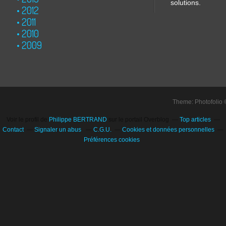
solutions.
2012
2011
2010
2009
Theme: Photofolio
Voir le profil de
Philippe BERTRAND
sur le portail Overblog
Top articles
Contact
Signaler un abus
C.G.U.
Cookies et données personnelles
Préférences cookies