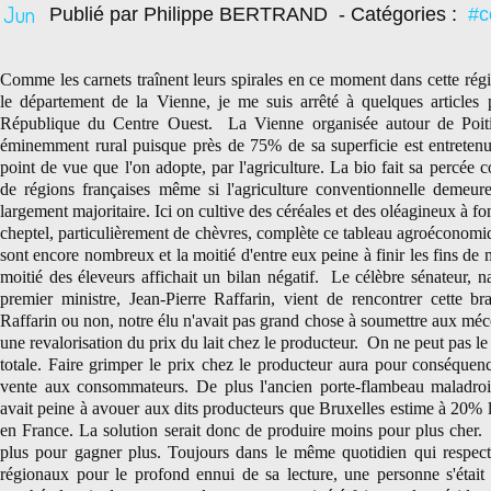
Jun
Publié par Philippe BERTRAND
- Catégories :
#c
Comme les carnets traînent leurs spirales en ce moment dans cette régi
le département de la Vienne, je me suis arrêté à quelques articles 
République du Centre Ouest. La Vienne organisée autour de Poiti
éminemment rural puisque près de 75% de sa superficie est entretenu
point de vue que l'on adopte, par l'agriculture. La bio fait sa perc
de régions françaises même si l'agriculture conventionnelle demeur
largement majoritaire. Ici on cultive des céréales et des oléagineux à fo
cheptel, particulièrement de chèvres, complète ce tableau agroéconomiq
sont encore nombreux et la moitié d'entre eux peine à finir les fins de
moitié des éleveurs affichait un bilan négatif. Le célèbre sénateur, na
premier ministre, Jean-Pierre Raffarin, vient de rencontrer cette bra
Raffarin ou non, notre élu n'avait pas grand chose à soumettre aux méc
une revalorisation du prix du lait chez le producteur. On ne peut pas le 
totale. Faire grimper le prix chez le producteur aura pour conséquen
vente aux consommateurs. De plus l'ancien porte-flambeau maladroi
avait peine à avouer aux dits producteurs que Bruxelles estime à 20% l
en France. La solution serait donc de produire moins pour plus cher. L
plus pour gagner plus. Toujours dans le même quotidien qui respect
régionaux pour le profond ennui de sa lecture, une personne s'était