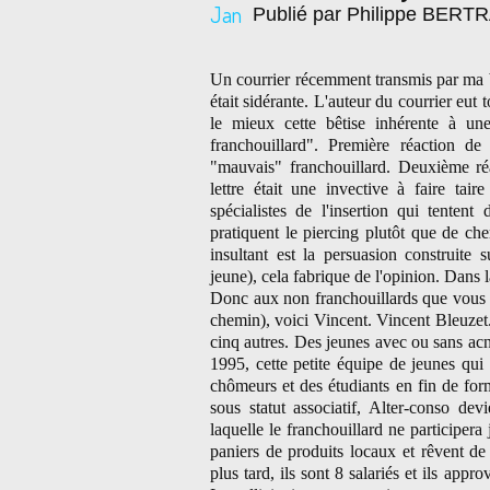
Jan
Publié par Philippe BER
Un courrier récemment transmis par ma bo
était sidérante. L'auteur du courrier eut t
le mieux cette bêtise inhérente à un
franchouillard". Première réaction de
"mauvais" franchouillard. Deuxième réac
lettre était une invective à faire tai
spécialistes de l'insertion qui tenten
pratiquent le piercing plutôt que de che
insultant est la persuasion construite 
jeune), cela fabrique de l'opinion. Dans 
Donc aux non franchouillards que vous êt
chemin), voici Vincent. Vincent Bleuzet. V
cinq autres. Des jeunes avec ou sans acn
1995, cette petite équipe de jeunes qui 
chômeurs et des étudiants en fin de for
sous statut associatif, Alter-conso dev
laquelle le franchouillard ne participera
paniers de produits locaux et rêvent d
plus tard, ils sont 8 salariés et ils app