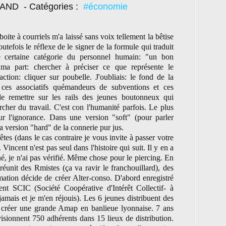
TRAND
- Catégories :
#économie
ite à courriels m'a laissé sans voix tellement la bêtise
outefois le réflexe de le signer de la formule qui traduit
e certaine catégorie du personnel humain: "un bon
 ma part: chercher à préciser ce que représente le
tion: cliquer sur poubelle. J'oubliais: le fond de la
re ces associatifs quémandeurs de subventions et ces
t de remettre sur les rails des jeunes boutonneux qui
rcher du travail. C'est con l'humanité parfois. Le plus
sur l'ignorance. Dans une version "soft" (pour parler
la version "hard" de la connerie pur jus.
es (dans le cas contraire je vous invite à passer votre
incent n'est pas seul dans l'histoire qui suit. Il y en a
é, je n'ai pas vérifié. Même chose pour le piercing. En
réunit des Rmistes (ça va ravir le franchouillard), des
mation décide de créer Alter-conso. D'abord enregistré
ient SCIC (Société Coopérative d'Intérêt Collectif- à
 jamais et je m'en réjouis). Les 6 jeunes distribuent des
e créer une grande Amap en banlieue lyonnaise. 7 ans
rovisionnent 750 adhérents dans 15 lieux de distribution.