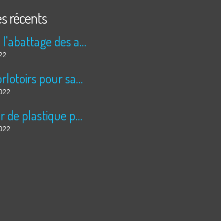
es récents
Stop à l'abattage des arbres!!!!
22
Des dorlotoirs pour sauver les abeilles sauvages....
2022
La mer de plastique pour légumes à échelle inhumaine, à Almeria: 5 fois la superficie de Paris....
2022