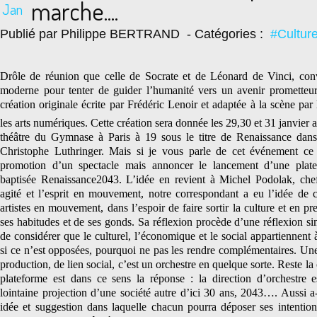
marche....
Jan
Publié par Philippe BERTRAND
- Catégories :
#Cultur
Drôle de réunion que celle de Socrate et de Léonard de Vinci, co
moderne pour tenter de guider l’humanité vers un avenir prometteur.
création originale écrite par Frédéric Lenoir et adaptée à la scène par 
les arts numériques. Cette création sera donnée les 29,30 et 31 janvier a
théâtre du Gymnase à Paris à 19 sous le titre de Renaissance dan
Christophe Luthringer. Mais si je vous parle de cet événement ce 
promotion d’un spectacle mais annoncer le lancement d’une plat
baptisée Renaissance2043. L’idée en revient à Michel Podolak, che
agité et l’esprit en mouvement, notre correspondant a eu l’idée de c
artistes en mouvement, dans l’espoir de faire sortir la culture et en p
ses habitudes et de ses gonds. Sa réflexion procède d’une réflexion sim
de considérer que le culturel, l’économique et le social appartiennent 
si ce n’est opposées, pourquoi ne pas les rendre complémentaires. Une
production, de lien social, c’est un orchestre en quelque sorte. Reste la
plateforme est dans ce sens la réponse : la direction d’orchestre e
lointaine projection d’une société autre d’ici 30 ans, 2043…. Aussi a-
idée et suggestion dans laquelle chacun pourra déposer ses intentio