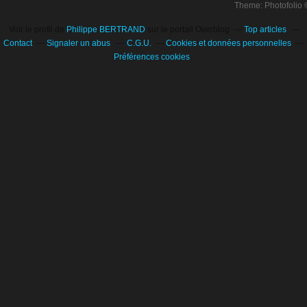
Theme: Photofolio
Voir le profil de
Philippe BERTRAND
sur le portail Overblog
Top articles
Contact
Signaler un abus
C.G.U.
Cookies et données personnelles
Préférences cookies