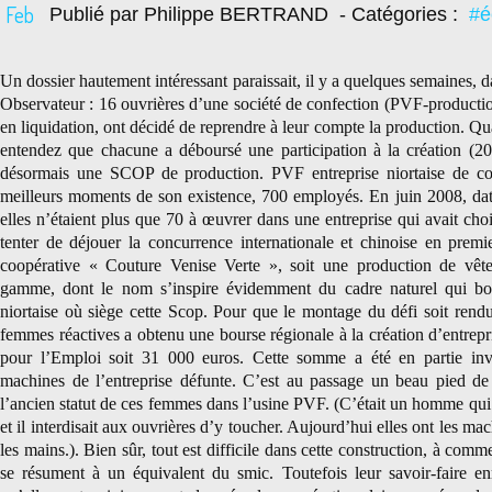
Feb
Publié par Philippe BERTRAND
- Catégories :
#é
Un dossier hautement intéressant paraissait, il y a quelques semaines,
Observateur : 16 ouvrières d’une société de confection (PVF-producti
en liquidation, ont décidé de reprendre à leur compte la production. Qu
entendez que chacune a déboursé une participation à la création (20
désormais une SCOP de production. PVF entreprise niortaise de co
meilleurs moments de son existence, 700 employés. En juin 2008, date 
elles n’étaient plus que 70 à œuvrer dans une entreprise qui avait choi
tenter de déjouer la concurrence internationale et chinoise en premie
coopérative « Couture Venise Verte », soit une production de vêt
gamme, dont le nom s’inspire évidemment du cadre naturel qui bor
niortaise où siège cette Scop. Pour que le montage du défi soit rend
femmes réactives a
obtenu une bourse régionale à la création d’entrepr
pour l’Emploi soit 31 000 euros. Cette somme a été en partie inv
machines de l’entreprise défunte. C’est au passage un beau pied de 
l’ancien statut de ces femmes dans l’usine PVF. (C’était un homme qui 
et il interdisait aux ouvrières d’y toucher. Aujourd’hui elles ont les mac
les mains.). Bien sûr, tout est difficile dans cette construction, à comm
se résument à un équivalent du smic. Toutefois leur savoir-faire en