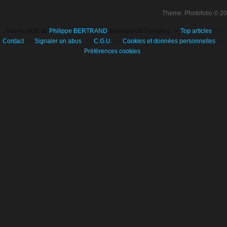
Theme: Photofolio © 2
Voir le profil de
Philippe BERTRAND
sur le portail Overblog
Top articles
Contact
Signaler un abus
C.G.U.
Cookies et données personnelles
Préférences cookies