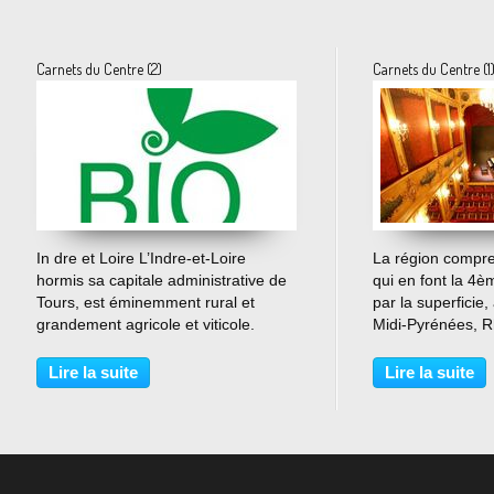
Carnets du Centre (2)
Carnets du Centre (1
…
In dre et Loire L’Indre-et-Loire
La région compr
hormis sa capitale administrative de
qui en font la 4
Tours, est éminemment rural et
par la superficie,
grandement agricole et viticole.
Midi-Pyrénées, R
L’Indre et Loire, encore un nom figé
Aquitaine. L’unit
dans les annales de l’administration
dessine autour de
Lire la suite
Lire la suite
alors qu’ici on parle plus simplement
traverse d’est en
de Touraine...
plateaux bordent.