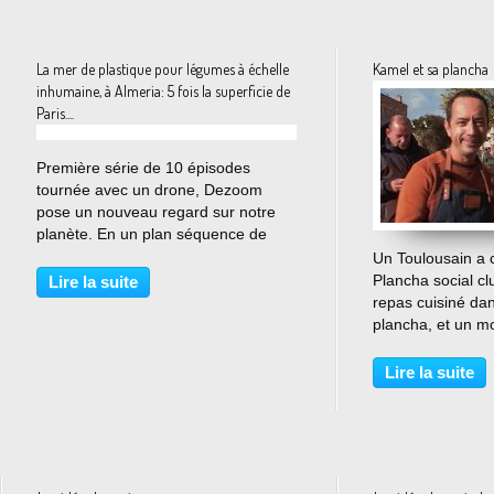
La mer de plastique pour légumes à échelle
Kamel et sa plancha
inhumaine, à Almeria: 5 fois la superficie de
Paris....
…
Première série de 10 épisodes
tournée avec un drone, Dezoom
pose un nouveau regard sur notre
planète. En un plan séquence de
2mn30, chaque épisode passe du
Un Toulousain a c
p...
Plancha social clu
Lire la suite
repas cuisiné dan
plancha, et un m
des sans abris.Re
Lire la suite