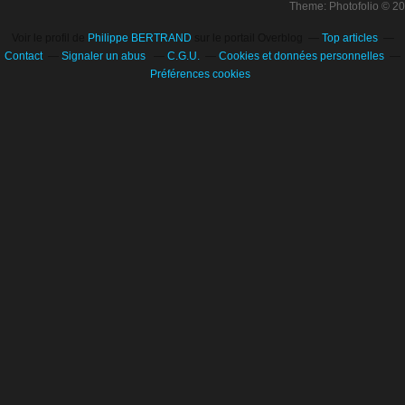
Theme: Photofolio © 2
Voir le profil de
Philippe BERTRAND
sur le portail Overblog
Top articles
Contact
Signaler un abus
C.G.U.
Cookies et données personnelles
Préférences cookies