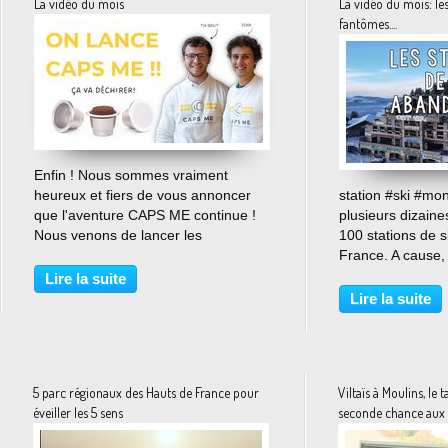
La vidéo du mois
La vidéo du mois: les
fantômes....
…
Enfin ! Nous sommes vraiment
heureux et fiers de vous annoncer
station #ski #mo
que l'aventure CAPS ME continue !
plusieurs dizaine
Nous venons de lancer les
100 stations de s
précommandes sur Ulule : https://f...
France. A cause
réchauffement cli
Lire la suite
Lire la suite
5 parc régionaux des Hauts de France pour
Viltaïs à Moulins, le
éveiller les 5 sens
seconde chance aux 