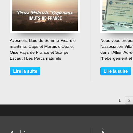
…
Avesnois, Baie de Somme-Picardie
Nous vous propo
maritime, Caps et Marais d'Opale,
l'association Vilt
Oise Pays de France et Scarpe
dans l'Allier. Au-
Escaut ! Les Parcs naturels
l'hébergement et 
régionaux c'est la promesse d'un...
elle a pour vocatio
Lire la suite
Lire la suite
1
2