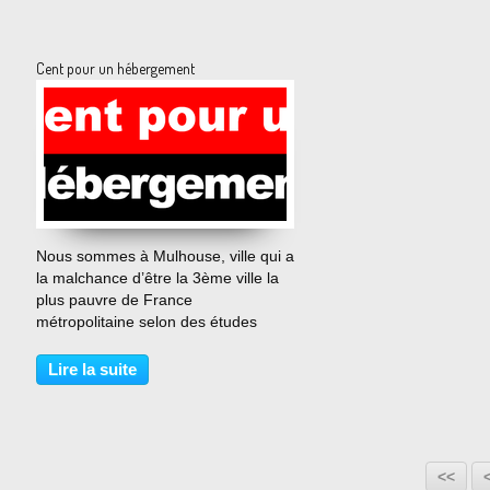
Cent pour un hébergement
…
Nous sommes à Mulhouse, ville qui a
la malchance d’être la 3ème ville la
plus pauvre de France
métropolitaine selon des études
INSEE sur les agglomérations de
plus de 100 000 habitants. Un
Lire la suite
collectif s’est constitué après un hiver
terriblement rigoureux,...
<<