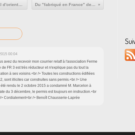
JobIRL: un nouveau réseau social d'orientation professionnelle pour les 14-25 ans.
Du "fabriqué en France" depuis...1892: les Jeans Tuff's
Sui
2015 00:04
s avez du recevoir mon courrier relatf à l'association Ferme
 de FR 3 est très réducteur et n'explique pas du tout la
iation à ses voisins.<br /> Toutes les constructions édifiées
2, sont illicites car construites sans permis.<br /> Une
a été rendu le 2 octobre 2015 a condamné M. Marcelon à
date du 3 décembre, le permis est toujours en instruction.<br
r /> Cordialement<br /> Benoît Chausserie-Laprée