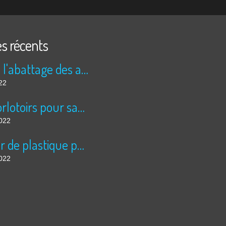
es récents
Stop à l'abattage des arbres!!!!
22
Des dorlotoirs pour sauver les abeilles sauvages....
2022
La mer de plastique pour légumes à échelle inhumaine, à Almeria: 5 fois la superficie de Paris....
2022