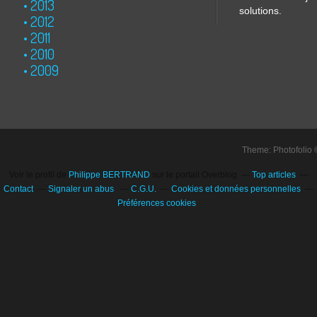
2013
solutions.
2012
2011
2010
2009
Theme: Photofolio
Voir le profil de
Philippe BERTRAND
sur le portail Overblog
Top articles
Contact
Signaler un abus
C.G.U.
Cookies et données personnelles
Préférences cookies