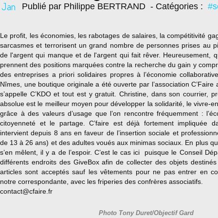
Jan
Publié par Philippe BERTRAND
- Catégories :
#s
Le profit, les économies, les rabotages de salaires, la compétitivité g
sarcasmes et terrorisent un grand nombre de personnes prises au pi
de l'argent qui manque et de l'argent qui fait rêver. Heureusement,
prennent des positions marquées contre la recherche du gain y compri
des entreprises a priori solidaires propres à l’économie collaborativ
Nîmes, une boutique originale a été ouverte par l’association C’Faire 
s’appelle C’KDO et tout est y gratuit. Christine, dans son courrier, p
absolue est le meilleur moyen pour développer la solidarité, le vivre-en
grâce à des valeurs d’usage que l’on rencontre fréquemment : l’écon
citoyenneté et le partage. C’faire est déjà fortement impliquée dan
intervient depuis 8 ans en faveur de l’insertion sociale et profession
de 13 à 26 ans) et des adultes voués aux minimas sociaux. En plus qu
s’en mêlent, il y a de l’espoir. C’est le cas ici puisque le Conseil D
différents endroits des GiveBox afin de collecter des objets destinés
articles sont acceptés sauf les vêtements pour ne pas entrer en co
notre correspondante, avec les friperies des confrères associatifs.
contact@cfaire.fr
Photo Tony Duret/Objectif Gard