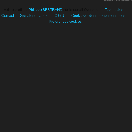
Voir le profil de
Philippe BERTRAND
sur le portail Overblog
Top articles
Contact
Signaler un abus
C.G.U.
Cookies et données personnelles
Préférences cookies