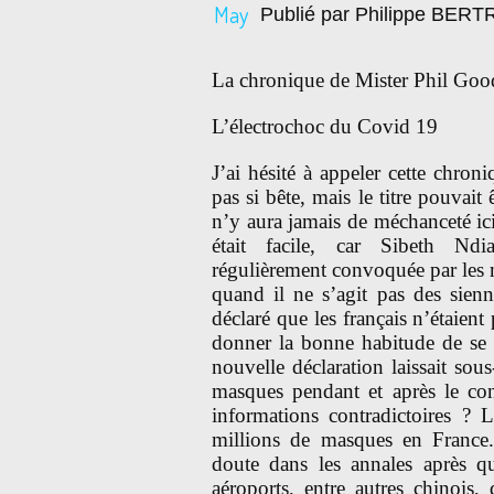
May
Publié par Philippe BER
La chronique de Mister Phil Goo
L’électrochoc du Covid 19
J’ai hésité à appeler cette chron
pas si bête, mais le titre pouvai
n’y aura jamais de méchanceté ici,
était facile, car Sibeth Ndi
régulièrement convoquée par les m
quand il ne s’agit pas des sienn
déclaré que les français n’étaient
donner la bonne habitude de se 
nouvelle déclaration laissait so
masques pendant et après le con
informations contradictoires ? 
millions de masques en France.
doute dans les annales après q
aéroports, entre autres chinois,