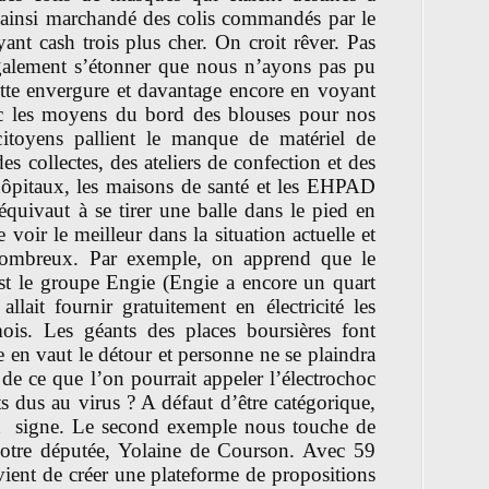
t ainsi marchandé des colis commandés par le
ant cash trois plus cher. On croit rêver. Pas
alement s’étonner que nous n’ayons pas pu
cette envergure et davantage encore en voyant
c les moyens du bord des blouses pour nos
 citoyens pallient le manque de matériel de
s collectes, des ateliers de confection et des
 hôpitaux, les maisons de santé et les EHPAD
équivaut à se tirer une balle dans le pied en
e voir le meilleur dans la situation actuelle et
 nombreux. Par exemple, on apprend que le
st le groupe Engie (Engie a encore un quart
allait fournir gratuitement en électricité les
is. Les géants des places boursières font
 en vaut le détour et personne ne se plaindra
 de ce que l’on pourrait appeler l’électrochoc
 dus au virus ? A défaut d’être catégorique,
n signe. Le second exemple nous touche de
 notre députée, Yolaine de Courson. Avec 59
 vient de créer une plateforme de propositions