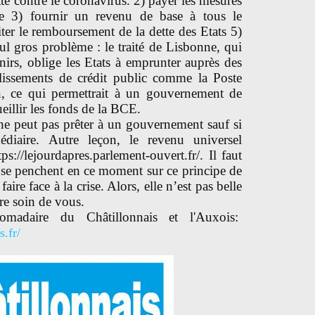
tte contre le coronavirus. 2) payer les mesures
ue 3) fournir un revenu de base à tous le
iter le remboursement de la dette des Etats 5)
ul gros problème : le traité de Lisbonne, qui
nirs, oblige les Etats à emprunter auprès des
lissements de crédit public comme la Poste
n, ce qui permettrait à un gouvernement de
ueillir les fonds de la BCE.
ne peut pas prêter à un gouvernement sauf si
édiaire. Autre leçon, le revenu universel
ps://lejourdapres.parlement-ouvert.fr/. Il faut
 se penchent en ce moment sur ce principe de
ire face à la crise. Alors, elle n’est pas belle
re soin de vous.
omadaire du Châtillonnais et l'Auxois:
s.fr/