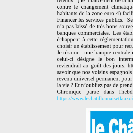
retenus 1) le financement de la lu
contre le changement climatiq
habitants de la zone euro 4) facil
Financer les services publics. Se
n’a pas laissé de très bons souve
banques commerciales. Les étab
échappent à cette réglementatio
choisir un établissement pour rec
Je résume : une banque centrale 
celui-ci désigne le bon interm
reviendrait au goût des jours. htt
savoir que nos voisins espagnols
revenu universel permanent pour fa
la vie ? Et n’oubliez pas de prend
Chronique parue dans l'hebd
https://www.lechatillonnaisetlauxoi