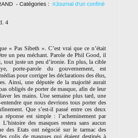
TRAND
- Catégories :
#Journal d'un confiné
d. 4
ique « Pas Sibeth ». C’est vrai que ce n’était
t être un peu méchant. Parole de Phil Good, il
 tout juste un peu d’ironie. En plus, la cible
aye, porte-parole du gouvernement, est
édias pour corriger les déclarations des élus,
es. Ainsi, une députée de la majorité aurait
 pas obligés de porter de masque, afin de leur
laver les mains. Une semaine plus tard, une
us-entendre que nous devrions tous porter des
finement. Que s’est-il passé entre ces deux
La réponse est simple : l’acheminement par
 L’histoire des masques restera sans aucun
ue des Etats ont négocié sur le tarmac des
 des colis de masques qui étaient destinés à