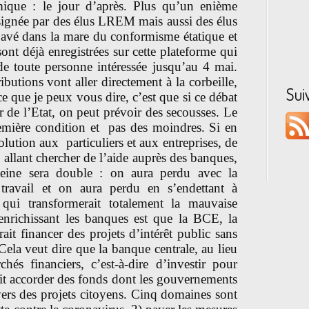
mique : le jour d’après. Plus qu’un enième
-signée par des élus LREM mais aussi des élus
 pavé dans la mare du conformisme étatique et
nt déjà enregistrées sur cette plateforme qui
de toute personne intéressée jusqu’au 4 mai.
utions vont aller directement à la corbeille,
Sui
 ce que je peux vous dire, c’est que si ce débat
r de l’Etat, on peut prévoir des secousses. Le
emière condition et pas des moindres. Si en
olution aux particuliers et aux entreprises, de
allant chercher de l’aide auprès des banques,
 peine sera double : on aura perdu avec la
 travail et on aura perdu en s’endettant à
qui transformerait totalement la mauvaise
nrichissant les banques est que la BCE, la
it financer des projets d’intérêt public sans
Cela veut dire que la banque centrale, au lieu
chés financiers, c’est-à-dire d’investir pour
it accorder des fonds dont les gouvernements
 vers des projets citoyens. Cinq domaines sont