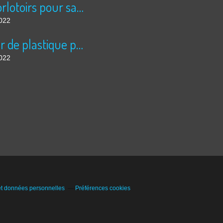
Des dorlotoirs pour sauver les abeilles sauvages....
2022
La mer de plastique pour légumes à échelle inhumaine, à Almeria: 5 fois la superficie de Paris....
2022
et données personnelles
Préférences cookies