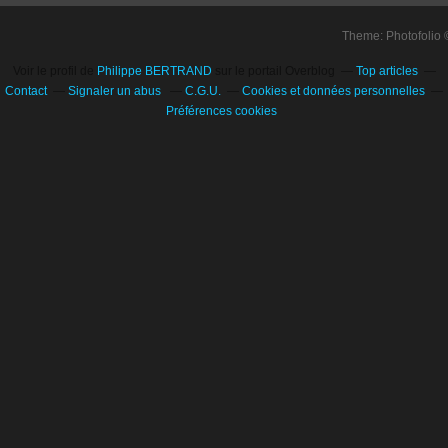
Theme: Photofolio
Voir le profil de
Philippe BERTRAND
sur le portail Overblog
Top articles
Contact
Signaler un abus
C.G.U.
Cookies et données personnelles
Préférences cookies