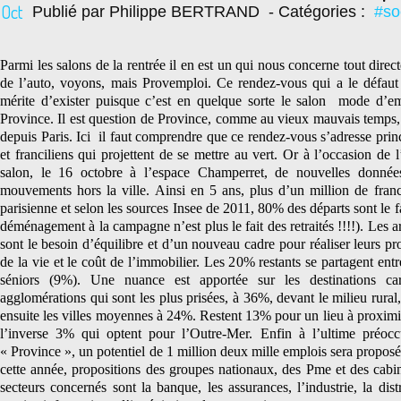
Oct
Publié par Philippe BERTRAND
- Catégories :
#so
Parmi les salons de la rentrée il en est un qui nous concerne tout dire
de l’auto, voyons, mais Provemploi. Ce rendez-vous qui a le défaut d
mérite d’exister puisque c’est en quelque sorte le salon
mode d’emp
Province. Il est question de Province, comme au vieux mauvais temps, 
depuis Paris. Ici
il faut comprendre que ce rendez-vous s’adresse prin
et franciliens qui projettent de se mettre au vert. Or à l’occasion de
salon, le 16 octobre à l’espace Champerret, de nouvelles données
mouvements hors la ville. Ainsi en 5 ans, plus d’un million de franci
parisienne et selon les sources Insee de 2011, 80% des départs sont le fa
déménagement à la campagne n’est plus le fait des retraités !!!!). Les 
sont le besoin d’équilibre et d’un nouveau cadre pour réaliser leurs proj
de la vie et le coût de l’immobilier. Les 20% restants se partagent entr
séniors (9%). Une nuance est apportée sur les destinations ca
agglomérations qui sont les plus prisées, à 36%, devant le milieu rura
ensuite les villes moyennes à 24%. Restent 13% pour un lieu à proximit
l’inverse 3% qui optent pour l’Outre-Mer. Enfin à l’ultime préoc
« Province », un potentiel de 1 million deux mille emplois sera proposé
cette année, propositions des groupes nationaux, des Pme et des cabi
secteurs concernés sont la banque, les assurances, l’industrie, la distr