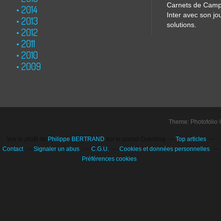
Carnets de Cam
2014
Inter avec son jo
2013
solutions.
2012
2011
2010
2009
Theme: Photofolio
Voir le profil de
Philippe BERTRAND
sur le portail Overblog
Top articles
Contact
Signaler un abus
C.G.U.
Cookies et données personnelles
Préférences cookies