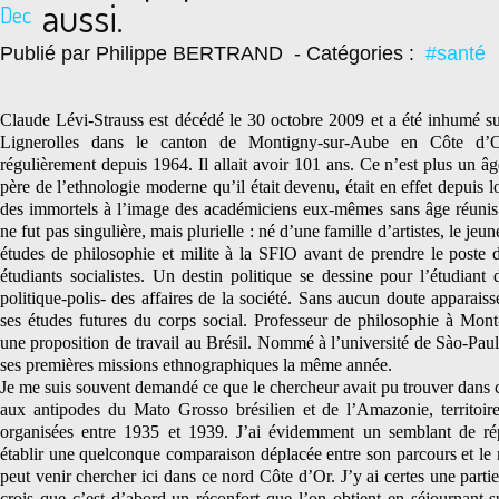
aussi.
Dec
Publié par Philippe BERTRAND
- Catégories :
#santé
Claude Lévi-Strauss est décédé le 30 octobre 2009 et a été inhumé su
Lignerolles dans le canton de Montigny-sur-Aube en Côte d’Or
régulièrement depuis 1964. Il allait avoir 101 ans. Ce n’est plus un â
père de l’ethnologie moderne qu’il était devenu, était en effet depuis 
des immortels à l’image des académiciens eux-mêmes sans âge réunis 
ne fut pas singulière, mais plurielle : né d’une famille d’artistes, le j
études de philosophie et milite à la SFIO avant de prendre le poste d
étudiants socialistes. Un destin politique se dessine pour l’étudiant
politique-polis- des affaires de la société. Sans aucun doute apparais
ses études futures du corps social. Professeur de philosophie à Mon
une proposition de travail au Brésil. Nommé à l’université de Sào-Paul
ses premières missions ethnographiques la même année.
Je me suis souvent demandé ce que le chercheur avait pu trouver dans c
aux antipodes du Mato Grosso brésilien et de l’Amazonie, territoir
organisées entre 1935 et 1939. J’ai évidemment un semblant de ré
établir une quelconque comparaison déplacée entre son parcours et le m
peut venir chercher ici dans ce nord Côte d’Or. J’y ai certes une parti
crois que c’est d’abord un réconfort que l’on obtient en séjournant su