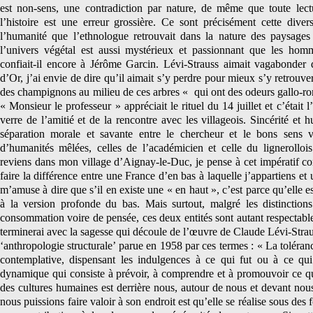
est non-sens, une contradiction par nature, de même que toute lectu
l’histoire est une erreur grossière. Ce sont précisément cette divers
l’humanité que l’ethnologue retrouvait dans la nature des paysages 
l’univers végétal est aussi mystérieux et passionnant que les hom
confiait-il encore à Jérôme Garcin. Lévi-Strauss aimait vagabonder 
d’Or, j’ai envie de dire qu’il aimait s’y perdre pour mieux s’y retrouver, 
des champignons au milieu de ces arbres « qui ont des odeurs gallo-ro
« Monsieur le professeur » appréciait le rituel du 14 juillet et c’était 
verre de l’amitié et de la rencontre avec les villageois. Sincérité et h
séparation morale et savante entre le chercheur et le bons sens 
d’humanités mêlées, celles de l’académicien et celle du lignerolloi
reviens dans mon village d’Aignay-le-Duc, je pense à cet impératif c
faire la différence entre une France d’en bas à laquelle j’appartiens et
m’amuse à dire que s’il en existe une « en haut », c’est parce qu’elle e
à la version profonde du bas. Mais surtout, malgré les distinctio
consommation voire de pensée, ces deux entités sont autant respectable
terminerai avec la sagesse qui découle de l’œuvre de Claude Lévi-Strau
‘anthropologie structurale’ parue en 1958 par ces termes : « La toléran
contemplative, dispensant les indulgences à ce qui fut ou à ce qui 
dynamique qui consiste à prévoir, à comprendre et à promouvoir ce qui
des cultures humaines est derrière nous, autour de nous et devant nou
nous puissions faire valoir à son endroit est qu’elle se réalise sous des