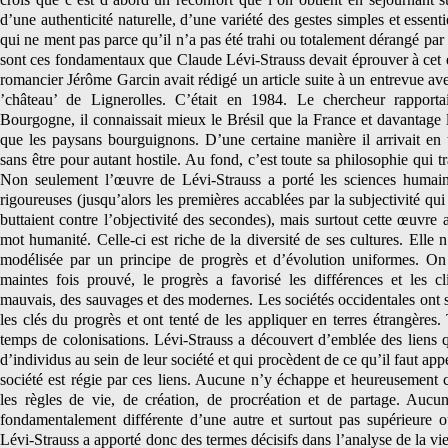
d’une authenticité naturelle, d’une variété des gestes simples et essen
qui ne ment pas parce qu’il n’a pas été trahi ou totalement dérangé pa
sont ces fondamentaux que Claude Lévi-Strauss devait éprouver à cet en
romancier Jérôme Garcin avait rédigé un article suite à un entrevue av
’château’ de Lignerolles. C’était en 1984. Le chercheur rapporta
Bourgogne, il connaissait mieux le Brésil que la France et davantag
que les paysans bourguignons. D’une certaine manière il arrivait en
sans être pour autant hostile. Au fond, c’est toute sa philosophie qui t
Non seulement l’œuvre de Lévi-Strauss a porté les sciences humai
rigoureuses (jusqu’alors les premières accablées par la subjectivité qui 
buttaient contre l’objectivité des secondes), mais surtout cette œuvre 
mot humanité. Celle-ci est riche de la diversité de ses cultures. Elle n’
modélisée par un principe de progrès et d’évolution uniformes. On le
maintes fois prouvé, le progrès a favorisé les différences et les c
mauvais, des sauvages et des modernes. Les sociétés occidentales ont 
les clés du progrès et ont tenté de les appliquer en terres étrangères
temps de colonisations. Lévi-Strauss a découvert d’emblée des liens 
d’individus au sein de leur société et qui procèdent de ce qu’il faut ap
société est régie par ces liens. Aucune n’y échappe et heureusement ca
les règles de vie, de création, de procréation et de partage. Aucun
fondamentalement différente d’une autre et surtout pas supérieure o
Lévi-Strauss a apporté donc des termes décisifs dans l’analyse de la vie