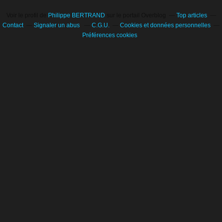
Voir le profil de
Philippe BERTRAND
sur le portail Overblog
Top articles
Contact
Signaler un abus
C.G.U.
Cookies et données personnelles
Préférences cookies