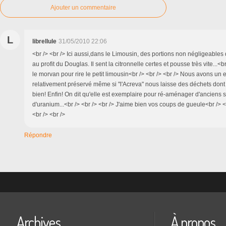
Ajouter un commentaire
L
librellule
31/05/2010 22:06
<br /> <br /> Ici aussi,dans le Limousin, des portions non négligeables 
au profit du Douglas. Il sent la citronnelle certes et pousse très vite...<br
le morvan pour rire le petit limousin<br /> <br /> <br /> Nous avons u
relativement préservé même si "l'Acreva" nous laisse des déchets don
bien! Enfin! On dit qu'elle est exemplaire pour ré-aménager d'anciens si
d'uranium...<br /> <br /> <br /> J'aime bien vos coups de gueule<br /> <b
<br /> <br />
Répondre
Archives
À propos