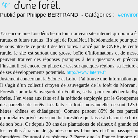
d'une forêt.
Apr
Publié par Philippe BERTRAND
- Catégories :
#enviro
J’ai encore une fois déniché un tout nouveau site internet qui pourra êt
ruraux et futurs ruraux. Il s’agit de RuralNet, l’hebdomadaire pour que
le sous-titre de ce portail des territoires. Lancé par le CNPR, le cen
rurale, le site est surtout une grosse boîte d’informations et de mess
peuvent trouver des réponses pratiques à leur questions et préoc
l’instant il est encore en phase de test sur quelques régions, sa lectur
de ses développements potentiels.
http://www.laterre.fr
Justement concernant la Sâone et Loire, j’ai trouvé une information qu
Il s’agit d’un collectif citoyen de sauvegarde de la forêt du Morv
Forestier pour la Sauvegarde du Feuillus, se bat pour empêcher la di
forêts. J’en viens aux faits et à la méthode employée par le Groupement
des parcelles de forêts. Les faits : la forêt morvandelle, ce sont 123 
hêtres, chênes et châtaigners). Comme partout 85% de ces parcell
propriétaires privés avec une loi forestière qui laisse à chacun le cho
de son bois. Or depuis 30 ans des plantations de résineux à grande éch
les feuillus à raison de grandes coupes blanches et d’un passage au
forestières. Pourquoi des résineux ? Parce que la France importe pl