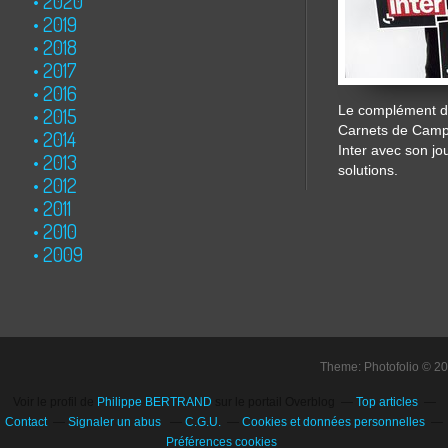
2020
2019
2018
2017
2016
Le complément de
2015
Carnets de Cam
2014
Inter avec son jo
2013
solutions.
2012
2011
2010
2009
Theme: Photofolio © 2
Voir le profil de
Philippe BERTRAND
sur le portail Overblog
Top articles
Contact
Signaler un abus
C.G.U.
Cookies et données personnelles
Préférences cookies