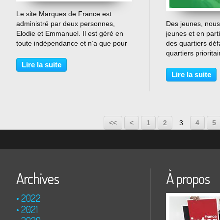
…
Le site Marques de France est
administré par deux personnes,
Des jeunes, nous
Elodie et Emmanuel. Il est géré en
jeunes et en part
toute indépendance et n’a que pour
des quartiers déf
seul objectif de promouvoir les
quartiers priorita
marques qui contribuent à
enfant sur 2 vit s
Lire la suite
l’économie du pays. Il y en a pour
pauvreté, 1 sur 3
Lire la suite
tous les goûts et toutes les...
d’un enfant sur 2 
<<
<
1
2
3
4
5
Archives
À propos
2022
2021