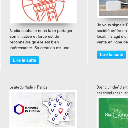
Je vous signale l
…
Nadia souhaite nous faire partager
société créée en 
son initiative et force est de
local. Il s’agit d
reconnaître qu’elle est bien
vente en ligne de
intéressante. Sa création est une
service locaux. J
nouvelle entreprise, CMARUE, qui
nouveau si ce n’e
Lire la suite
répond à deux problématiques. La
Frédéric, les con
Lire la suite
première que nous rencontrons
plateforme,...
fréquemment est celle des...
Le site du Made in France
Quand un chef d'entr
des enfants des quart