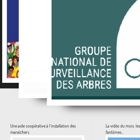
La mer de plastique pour lé
Le guide des Carnets de Campagne sur Ulule
Des dorlotoirs pour sauver les abeilles sauva
Attri: la frip
Stop à l'abattage des arbres!!!!
Une aide coopérative à l'installation des
La vidéo du mois: les
maraîchers
fantômes....