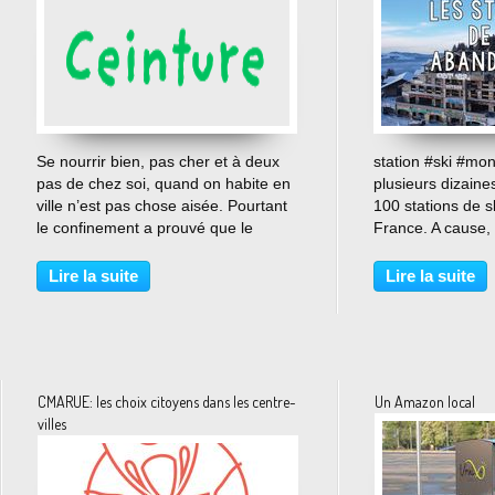
…
Se nourrir bien, pas cher et à deux
station #ski #mo
pas de chez soi, quand on habite en
plusieurs dizaine
ville n’est pas chose aisée. Pourtant
100 stations de s
le confinement a prouvé que le
France. A cause,
consommer local était de plus en
réchauffement cli
plus invoqué. D’un côté la quête du
Lire la suite
Lire la suite
bio et du circuit court et de l’autre
la...
CMARUE: les choix citoyens dans les centre-
Un Amazon local
villes