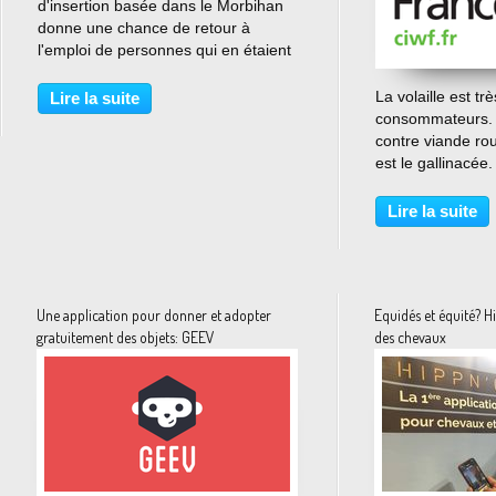
d'insertion basée dans le Morbihan
donne une chance de retour à
l'emploi de personnes qui en étaient
dépourvues via le livre. Devenue
SCIC, Book Hémisphères affiche un
La volaille est tr
Lire la suite
bilan étonnant: 3,4 millions de livres
consommateurs. 
collectés,...
contre viande ro
est le gallinacé
pour les éleveurs
flairent la bonne 
Lire la suite
rémunérations. Bi
poulets dit de chai
Une application pour donner et adopter
Equidés et équité? H
gratuitement des objets: GEEV
des chevaux