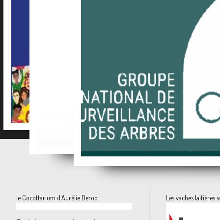
La mer de plastique pour lé
Le guide des Carnets de Campagne sur Ulule
Des dorlotoirs pour sauver les abeilles sauva
Attri: la frip
Stop à l'abattage des arbres!!!!
le Cocottarium d'Aurélie Deroo
Les vaches laitières s
…