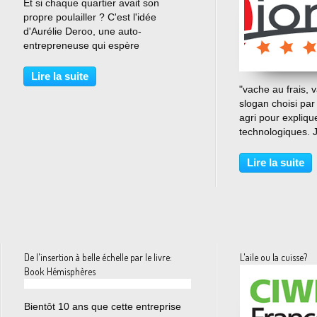
Et si chaque quartier avait son
propre poulailler ? C'est l'idée
d'Aurélie Deroo, une auto-
entrepreneuse qui espère
réintroduire les poules en ville grâce
au Cocott'arium et encourager ainsi
Lire la suite
le recyclage des déchets organiques.
"vache au frais, 
Elle nous fait visiter...
slogan choisi par 
agri pour expliq
technologiques. J
fils d'un éleveur 
ne fait que pours
Lire la suite
expériences men
paternel:...
De l'insertion à belle échelle par le livre:
L'aile ou la cuisse?
Book Hémisphères
…
Bientôt 10 ans que cette entreprise