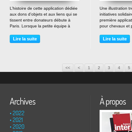
…
L’histoire de cette application dédiée
Une illustration t
aux dons d’objets et aux liens qui se
initiatives solidai
tissent entre donateurs débute à
première applica
Paris. Lorsque la petite équipe à
pour chevaux et 
l’origine du GEEV découvre que des
entrepreneur de D
objets en tout genre sont
de son expérienc
Lire la suite
Lire la suite
abandonnés sur les trottoirs de la
comment transpo
capitale, elle...
lorsque l’on...
<<
<
1
2
3
4
5
Archives
À propos
2022
2021
2020