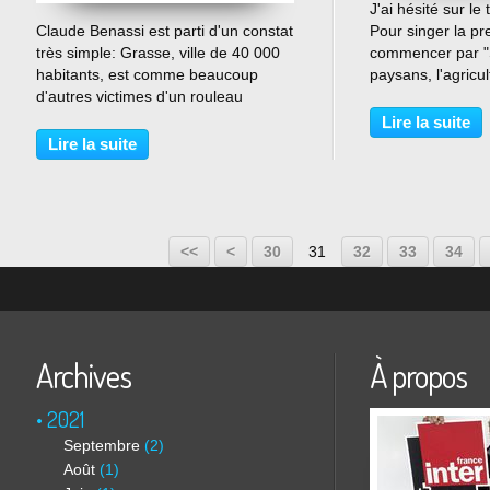
J'ai hésité sur le t
…
Claude Benassi est parti d'un constat
Pour singer la pre
très simple: Grasse, ville de 40 000
commencer par "
habitants, est comme beaucoup
paysans, l'agricu
d'autres victimes d'un rouleau
alors "pour ne pl
compresseur qui exclut et réduit les
la PAC, une solid
Lire la suite
options d'avenir des personnes sans
C'est dans les a
Lire la suite
emploi. Pourtant il suffit d'un petit
qu'apparaissent..
effort...
10
20
<<
<
30
31
32
33
34
Archives
À propos
2021
Septembre
(2)
Août
(1)