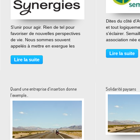
Dites du côté d'A
…
S'unir pour agir. Rien de tel pour
et tout logiqueme
favoriser de nouvelles perspectives
s'éclairer. Semai
de vie. Nous sommes souvent
association née 
appelés à mettre en exergue les
ceinture verte d'
solidarités humaines qui proviennent
ceinture qui noue 
Lire la suite
de la société civile. Or il existe
campagne enviro
Lire la suite
d'autres formes de partage et de
d'un jardin maraî
projet collectif...
Quand une entreprise d'insertion donne
Solidarité paysans
l'exemple...