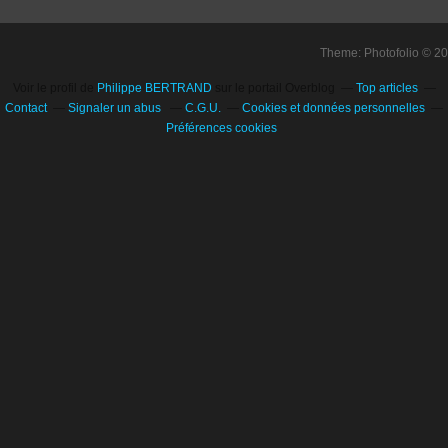
Theme: Photofolio © 2
Voir le profil de
Philippe BERTRAND
sur le portail Overblog
Top articles
Contact
Signaler un abus
C.G.U.
Cookies et données personnelles
Préférences cookies