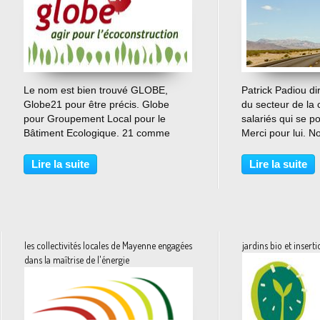
…
Le nom est bien trouvé GLOBE,
Patrick Padiou di
Globe21 pour être précis. Globe
du secteur de la 
pour Groupement Local pour le
salariés qui se po
Bâtiment Ecologique. 21 comme
Merci pour lui. 
21ème siècle. Créé sous forme
nord de la Vendé
associative Globe21 regroupe 28
département de Lo
Lire la suite
Lire la suite
professionnels de la construction,
je vous parle de 
architectes, couvreurs,
fait comme...
charpentiers,...
les collectivités locales de Mayenne engagées
jardins bio et insert
dans la maîtrise de l'énergie