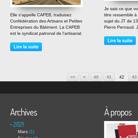
Je sais ce que vo
…
Elle s'appelle CAPEB, traduisez
titre ressemble 
Confédération des Artisans et Petites
sujet du JT de 1
Entreprises du Bâtiment. La CAPEB
Pierre Pernaud. J
est le syndicat patronal de l'artisanat
nous sommes à S
du bâtiment autrement dit elle
Comminges en H
Lire la suite
regroupe toutes les petites
Isabelle Estrade e
Lire la suite
structures, en moyenne de 3 salariés
préservation...
et en général...
10
20
30
<<
<
40
41
42
43
Archives
À propos
2021
Mars
(1)