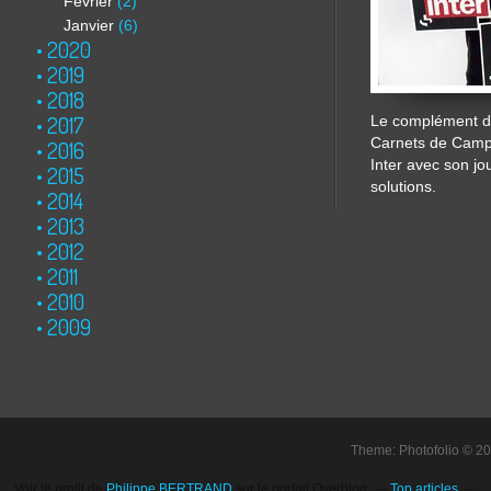
Février
(2)
Janvier
(6)
2020
2019
2018
2017
Le complément de
Carnets de Cam
2016
Inter avec son jo
2015
solutions.
2014
2013
2012
2011
2010
2009
Theme: Photofolio © 2
Voir le profil de
Philippe BERTRAND
sur le portail Overblog
Top articles