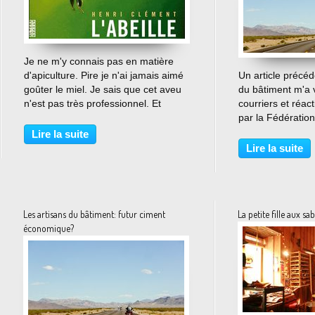
…
Je ne m'y connais pas en matière
d'apiculture. Pire je n'ai jamais aimé
Un article précéde
goûter le miel. Je sais que cet aveu
du bâtiment m'a 
n'est pas très professionnel. Et
courriers et réa
pourtant vous pouvez objecter au
par la Fédération
critique littéraire qui vous annonce
bâtiment qui ne s
Lire la suite
une rentrée de piètre qualité, qu'il
les prévisions d'
Lire la suite
n'a...
l'éco-constructi
de la...
Les artisans du bâtiment: futur ciment
La petite fille aux sab
économique?