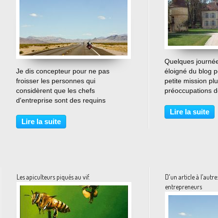
Quelques journée
…
Je dis concepteur pour ne pas
éloigné du blog p
froisser les personnes qui
petite mission pl
considèrent que les chefs
préoccupations d
d'entreprise sont des requins
habituelle: il me 
nageant en eau trouble (c'est très
ébauche de ce qui
Lire la suite
dangereux un requin en eau trouble
site d'Aignay-le-
Lire la suite
parce qu'on ne le voit pas venir). Il
affective personne
s'appelle Jean-Marie Bardieux...
Les apiculteurs piqués au vif.
D'un article à l'autr
entrepreneurs