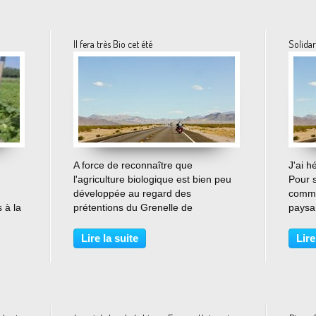
Il fera très Bio cet été
Solidar
…
A force de reconnaître que
J'ai hé
l'agriculture biologique est bien peu
Pour s
développée au regard des
comme
 à la
prétentions du Grenelle de
paysan
r, si
l'environnement, on oublie de
alors 
la
regarder la réalité en face. Partie de
la PAC
Lire la suite
Lire
ne
loin, cette agriculture gagne du
C'est
terrain (dans tous les sens du
qu'app
terme)...