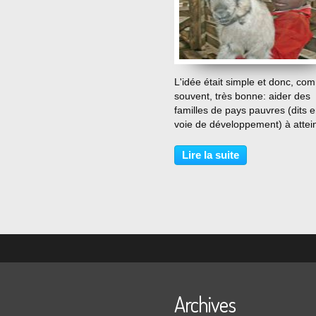
…
L'idée était simple et donc, co
souvent, très bonne: aider des
familles de pays pauvres (dits 
voie de développement) à attei
l'autonomie économique et
alimentaire en pratiquant l'élev
Lire la suite
Parole d'un éleveur français, A
Decoster, porté par...
Archives