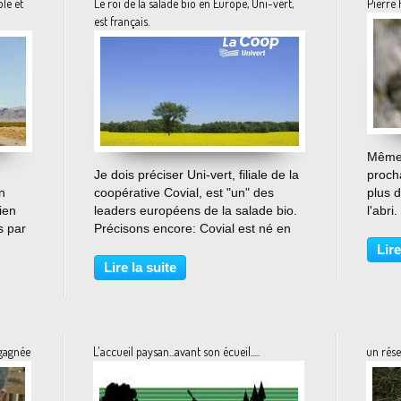
ole et
Le roi de la salade bio en Europe, Uni-vert,
Pierre 
est français.
Même 
…
Je dois préciser Uni-vert, filiale de la
proch
n
coopérative Covial, est "un" des
plus 
ien
leaders européens de la salade bio.
l'abr
s par
Précisons encore: Covial est né en
(c'est
u par
1991 dans le Gard et réunissait dès
temps 
Lire
ster
l'origine une belle poignée de
dison
Lire la suite
producteurs locaux de fruits et de
Rambo
légumes....
 gagnée
L'accueil paysan...avant son écueil.....
un rése