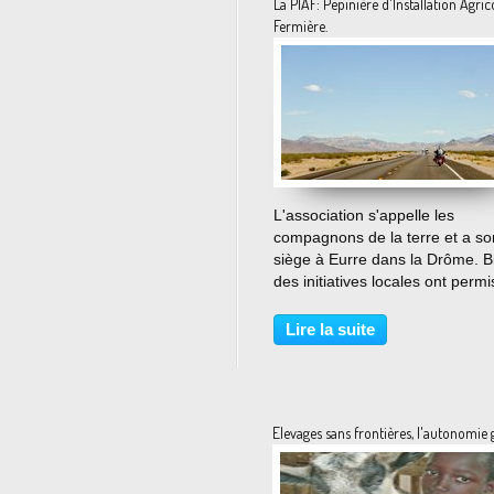
La PIAF: Pepinière d'Installation Agric
Fermière.
…
L'association s'appelle les
compagnons de la terre et a so
siège à Eurre dans la Drôme. B
des initiatives locales ont permi
des incubateurs d'entreprises o
des coopératives d'emploi de te
Lire la suite
des projets avant validation
définitive. Les...
Elevages sans frontières, l'autonomie