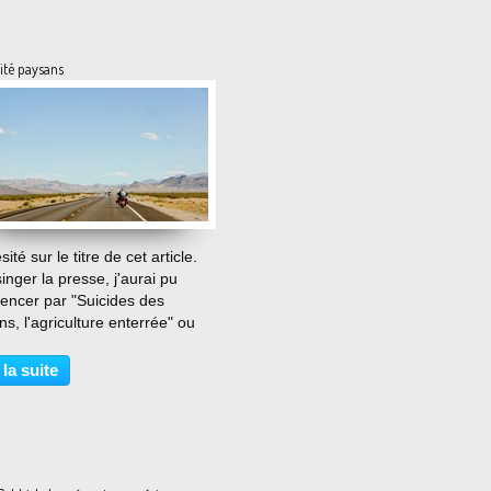
ité paysans
…
sité sur le titre de cet article.
inger la presse, j'aurai pu
ncer par "Suicides des
s, l'agriculture enterrée" ou
"pour ne plus casser d'oeufs à
, une solidarité s'impose".
 la suite
 dans les années 80
araissent...