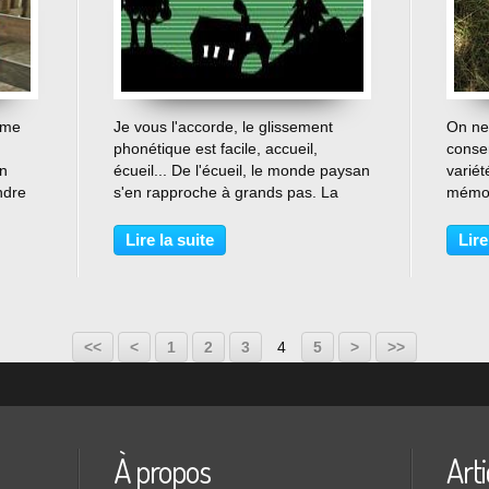
…
mme
Je vous l'accorde, le glissement
On ne
phonétique est facile, accueil,
conser
en
écueil... De l'écueil, le monde paysan
variét
ndre
s'en rapproche à grands pas. La
mémoi
sécheresse actuelle qui sévit sur la
5000 l
age.
France est catastrophique. La
pomme
Lire la suite
Lire
ndré
course immobilière au foncier est
une di
abyssale avec...
épicer
<<
<
1
2
3
4
5
>
>>
À propos
Arti