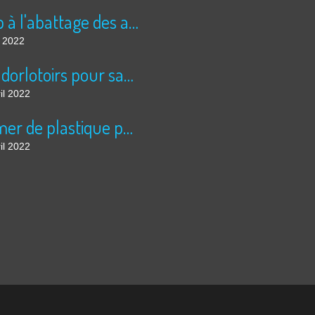
Stop à l'abattage des arbres!!!!
n 2022
Des dorlotoirs pour sauver les abeilles sauvages....
il 2022
La mer de plastique pour légumes à échelle inhumaine, à Almeria: 5 fois la superficie de Paris....
il 2022