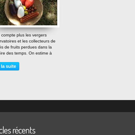
…
 compte plus les vergers
vatoires et les collecteurs de
és de fruits perdues dans la
re des temps. On estime à
es différentes varietés de
s; alors qu'elles sont à peine
 la suite
zaine à garnir les étalages des
ies....
cles récents