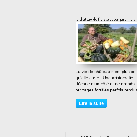
le château du fraisse et son jardin bio
…
La vie de château n'est plus ce
qu'elle a été . Une aristocratie
déchue d'un côté et de grands
ouvrages fortifiés parfois rendus
nature de l'autre côté. S'attaque
vous me passez l'expression, à 
Lire la suite
rénovation d'un château, est u
mission très...