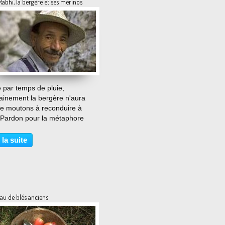
Rabhi, la bergère et ses mérinos
…
par temps de pluie,
ainement la bergère n'aura
de moutons à reconduire à
i. Pardon pour la métaphore
 ludique, mais on perd du
et le temps, c'est de......),
 la suite
s que la Bergerie Nationale de
uillet est menacée de...
au de blés anciens