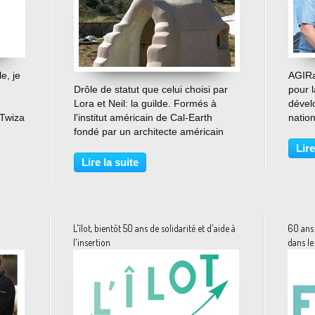
e, je
AGIRa
…
Drôle de statut que celui choisi par
pour l
Lora et Neil: la guilde. Formés à
dével
 Twiza
l'institut américain de Cal-Earth
nation
nceur
fondé par un architecte américain
des re
rance.
découvreur de la technique de
Dans 
Lire
construction Superadobe, ils ont
bénév
Lire la suite
décidé d'importer cette technique
dépar
d'éco-construction...
de...
L'îlot, bientôt 50 ans de solidarité et d'aide à
60 ans 
l'insertion
dans l