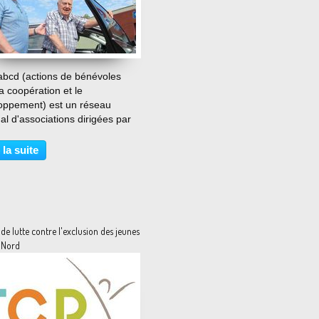
…
bcd (actions de bénévoles
a coopération et le
oppement) est un réseau
al d'associations dirigées par
traités au profit des retraités.
le Lot-et-Garonne, les
 la suite
oles de l'antenne
tementale ont eu la bonne idée
de lutte contre l'exclusion des jeunes
e Nord