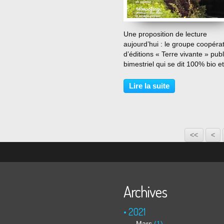
…
Une proposition de lecture
aujourd’hui : le groupe coopérat
d’éditions « Terre vivante » pub
bimestriel qui se dit 100% bio et
100% pratique : 4 saisons du ja
bio. A le lire, le slogan du 100%
Lire la suite
atteint. Les conseils sont
effectivement très...
<<
<
Archives
2021
Mars
(1)