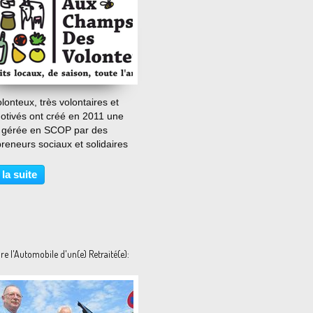
…
lonteux, très volontaires et
motivés ont créé en 2011 une
 gérée en SCOP par des
reneurs sociaux et solidaires
 producteurs bios. Depuis la
n activité de cette ferme des
 la suite
teux, 12 personnes se sont
lées pour...
e l'Automobile d'un(e) Retraité(e):