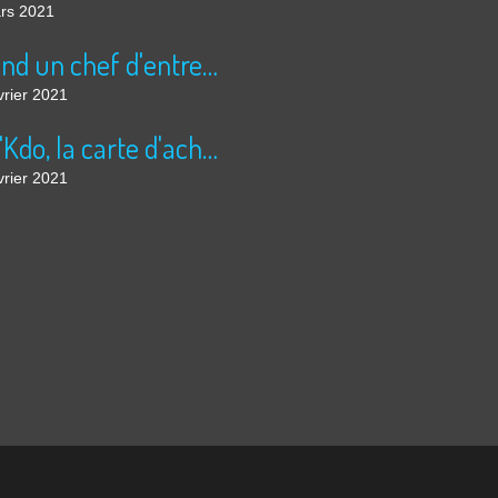
rs 2021
Quand un chef d'entreprise vole au secours des enfants des quartiers prioritaires
vrier 2021
Ethi'Kdo, la carte d'achat en ligne des produits solidaires et responsables
vrier 2021