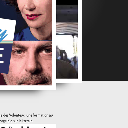
e
Circouleur, la peinture recyclée et écologique
Des formations à la construction durable en ligne et gratuites
La vidéo du mois: le recyclage de voiliers en hébergement insolite
me des Volonteux: une formation au
age bio sur le terrain