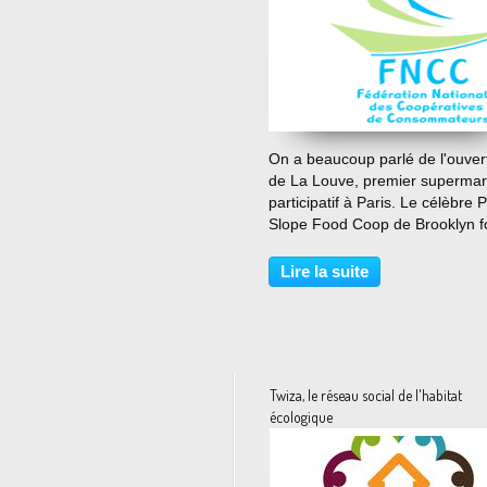
…
On a beaucoup parlé de l'ouver
de La Louve, premier superma
participatif à Paris. Le célèbre 
Slope Food Coop de Brooklyn 
en 1973 demeure le grand
promoteur de ce mode de
Lire la suite
consommation et de participati
des usagers qui permet à toute.
Twiza, le réseau social de l'habitat
écologique