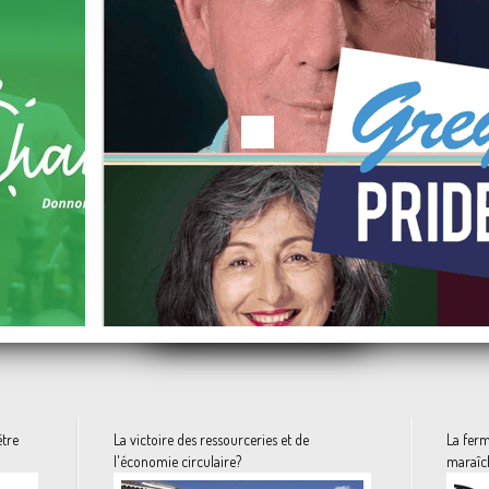
Le site du Made in Franc
La renaissance des centres villes: Bed in Shop
La vidéo du mois: Je ne rends pas mon tablier
raie, libre de droits.
Ethi'Kdo, la carte d'achat en ligne des produits solidaires et responsables
Les vieux et le sexe, le tabou
Quand un chef d'entreprise vole au secours des enfants des quartiers prioritaires
être
La victoire des ressourceries et de
La fer
l'économie circulaire?
maraîch