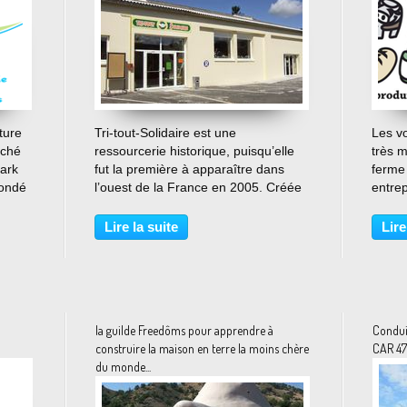
…
ture
Tri-tout-Solidaire est une
Les vo
rché
ressourcerie historique, puisqu’elle
très 
Park
fut la première à apparaître dans
ferme
fondé
l’ouest de la France en 2005. Créée
entrep
par des habitants de Saint-Lô avec 3
et des
salariés, l’association signe
mise e
Lire la suite
Lire
on
rapidement un partenariat avec
volon
..
l’organisme chargé...
instal
la guilde Freedôms pour apprendre à
Conduir
construire la maison en terre la moins chère
CAR 47
du monde...