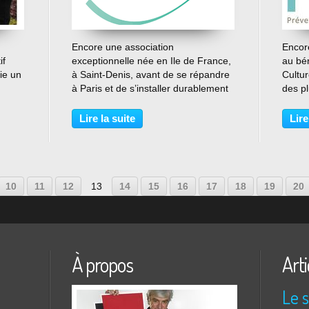
…
Encore une association
Encore
if
exceptionnelle née en Ile de France,
au bé
lie un
à Saint-Denis, avant de se répandre
Cultur
à Paris et de s’installer durablement
des pl
rdin
à Amiens : l’îlot. L’îlot a un slogan
spécia
 est
efficace : un accueil, un toit, un
a 60 
Lire la suite
Lire
nouveau départ. A son origine, l’îlot
Baroe
ouvre...
la...
10
11
12
13
14
15
16
17
18
19
20
À propos
Arti