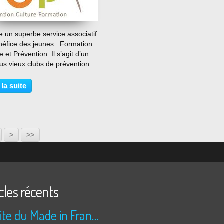
…
 un superbe service associatif
néfice des jeunes : Formation
e et Prévention. Il s’agit d’un
us vieux clubs de prévention
lisée de France puisque né il y
ans. Un siège à Marcq en
 la suite
ul et plusieurs antennes dans
30
40
>
>>
cles récents
Le site du Made in France