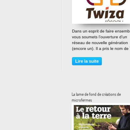
…
Dans un esprit de faire ensembl
vous soumets l’ouverture d’un
réseau de nouvelle génération
(encore un). Il a pris le nom de
et a choisi le parti d’être l’anno
des chantiers participatifs en F
Lire la suite
Le site twiza.org rappelle la
définition...
La lame de fond de créations de
microfermes