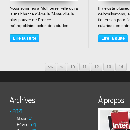
…
Nous sommes à Mulhouse, ville qui a
Il y existe plusie
la malchance d’être la 3ème ville la
délocalisations, 
plus pauvre de France
flatteuses pour l'
métropolitaine selon des études
salariés des entr
INSEE sur les agglomérations de
délocalisation ho
plus de 100 000 habitants. Un
et la délocalisatio
Lire la suite
Lire la suite
collectif s’est constitué après un hiver
celles-ci. L'une e
terriblement rigoureux,...
est embarrassant
<<
<
10
11
12
13
14
Archives
À propos
2021
Mars
(1)
Février
(2)