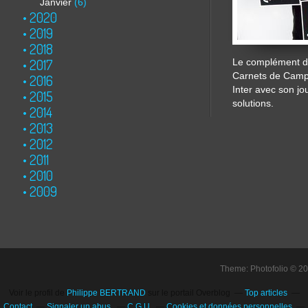
Janvier
(6)
2020
2019
2018
2017
Le complément de
Carnets de Cam
2016
Inter avec son jo
2015
solutions.
2014
2013
2012
2011
2010
2009
Theme: Photofolio © 2
Voir le profil de
Philippe BERTRAND
sur le portail Overblog
Top articles
Contact
Signaler un abus
C.G.U.
Cookies et données personnelles