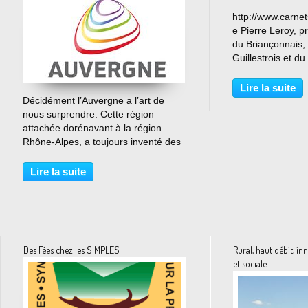
http://www.carne
e Pierre Leroy, 
du Briançonnais, 
Guillestrois et d
l'opération "Car
Lire la suite
…
Décidément l’Auvergne a l’art de
nous surprendre. Cette région
attachée dorénavant à la région
Rhône-Alpes, a toujours inventé des
campagnes de communication dont
les collectivités peuvent s’inspirer. On
Lire la suite
se souvient d’une série de messages
sous forme...
Des Fées chez les SIMPLES
Rural, haut débit, i
et sociale