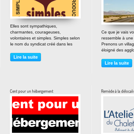
…
Elles sont sympathiques,
charmantes, courageuses,
Ce que je vais v
volontaires et simples. Simples selon
ressemble à une b
le nom du syndicat créé dans les
Prenons un villa
Cévennes en 1982 afin de regrouper
éloigné des aggl
les producteurs-cueilleurs en France
Bouchoux, Jura, 
Lire la suite
de plantes médicinales, aromatiques,
prenez ensuite l’i
Lire la suite
alimentaires, cosmétiques...
débit. Ça aide, m
tout. Enfin...
Cent pour un hébergement
Remède à la délocali