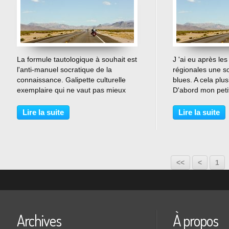
…
La formule tautologique à souhait est
J 'ai eu après les
l'anti-manuel socratique de la
régionales une s
connaissance. Galipette culturelle
blues. A cela plus
exemplaire qui ne vaut pas mieux
D'abord mon peti
qu'un "ceux qui ne savent pas, ne le
j'apprécie beauc
savent pas". Version sauvage de la
graisseux FN qui
Lire la suite
Lire la suite
connaissance, le savoir est un savon
nausée. En Côte d'
hygiénique...
de lui, nos deux..
<<
<
1
Archives
À propos