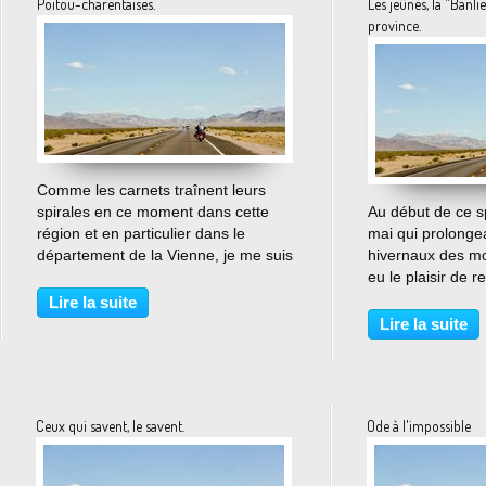
Poitou-charentaises.
Les jeûnes, la "Banlie
province.
…
Comme les carnets traînent leurs
spirales en ce moment dans cette
Au début de ce s
région et en particulier dans le
mai qui prolongea
département de la Vienne, je me suis
hivernaux des moi
arrêté à quelques articles publiés par
eu le plaisir de r
la Nouvelle République du Centre
Jean d'Angély, 
Lire la suite
Ouest. La Vienne organisée autour
Cognac dont la ré
Lire la suite
de Poitiers...
garantie économi
longtemps aux pro
Ceux qui savent, le savent.
Ode à l'impossible