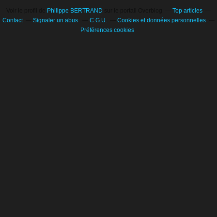
Voir le profil de
Philippe BERTRAND
sur le portail Overblog
Top articles
Contact
Signaler un abus
C.G.U.
Cookies et données personnelles
Préférences cookies