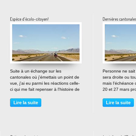
Espèce d'écolo-citoyen!
Dernières cantonales 
…
Suite à un échange sur les
Personne ne sait 
cantonales où j'émettais un point de
sera droite ou to
vue, j'ai eu parmi les réactions celle-
mais l'échéance 
ci qui me fait repenser à l'histoire de
20 et 27 mars pr
l'écologie en France: "restez-en à
une transformati
vos contacts écolo-citoyens".
gouvernances loc
Lire la suite
Lire la suite
Comme je me sens davantage
dernières du gen
citoyen qu'écolo,...
des conseillers g