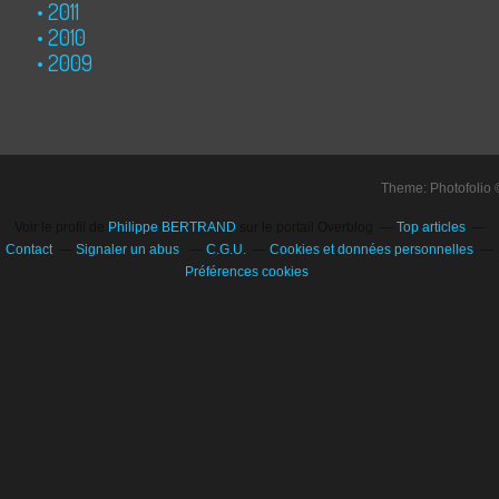
2011
2010
2009
Theme: Photofolio
Voir le profil de
Philippe BERTRAND
sur le portail Overblog
Top articles
Contact
Signaler un abus
C.G.U.
Cookies et données personnelles
Préférences cookies