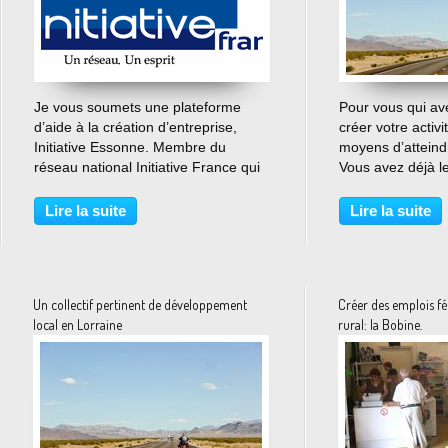
…
Je vous soumets une plateforme
Pour vous qui av
d’aide à la création d’entreprise,
créer votre activit
Initiative Essonne. Membre du
moyens d’atteindr
réseau national Initiative France qui
Vous avez déjà l
comprend en tout 230 plateformes,
accompagnements 
l’antenne du département finance
commencer par l
Lire la suite
Lire la suite
tous les types de projets de création,
impôts des entrep
de reprise...
Chambres de co
d’industrie....
Un collectif pertinent de développement
Créer des emplois fé
local en Lorraine
rural: la Bobine.