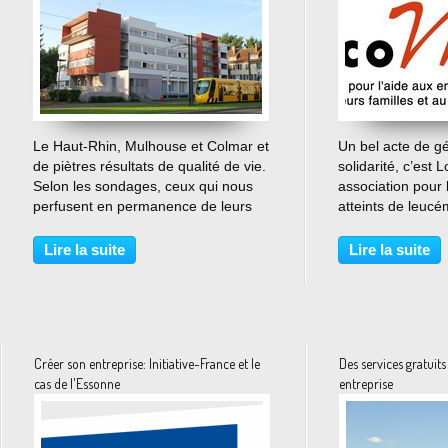
…
Le Haut-Rhin, Mulhouse et Colmar et
Un bel acte de gé
de piètres résultats de qualité de vie.
solidarité, c’est 
Selon les sondages, ceux qui nous
association pour 
perfusent en permanence de leurs
atteints de leucé
scores toujours discutables, la ville
soutien qui s’adr
de Mulhouse est une des villes les
des enfants se d
Lire la suite
Lire la suite
plus pauvres de l'hexagone.
hospitalier de G
Souvent,...
par Anne, merci..
Créer son entreprise: Initiative-France et le
Des services gratuit
cas de l'Essonne
entreprise