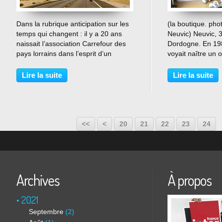
…
Dans la rubrique anticipation sur les
(la boutique. pho
temps qui changent : il y a 20 ans
Neuvic) Neuvic, 
naissait l’association Carrefour des
Dordogne. En 19
pays lorrains dans l’esprit d’un
voyait naître un
développement local durable. Ce qui
formation origina
est entré maintenant dans le vocable
femmes en quête
Lire la suite
Lire la suite
des mouvements économiques
milieu très rural
alternatifs,...
association cultur
10
<<
<
20
21
22
23
24
Archives
À propos
2021
Septembre
(2)