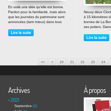
…
En voilà une idée qu’elle est bonne.
Pardon pour la familiarité, mais alors
Neuvy deux Cloch
que les journées du patrimoine sont
à 15 kilomètres 
annoncées (tant mieux) dans tous
bornes de La Bor
les médias, d’autres journées vont
ses potiers. Dan
avoir lieu au même moment sur le
et franchement r
Lire la suite
principe de « journées du patrimoine
s'effacent avec l
Lire la suite
des...
d'habitants,de sa
d'économie. Par..
10
<<
<
20
21
22
23
24
Archives
À propos
2021
Septembre
(2)