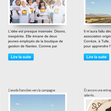
…
L'idée est presque insensée. Disons,
Il m'aura fallu dé
inespérée. Elle émane de deux
association origin
jeunes employés de la boutique de
Corrèze, à Tulle,
gestion de Nantes. Comme par
pour apprendre l'
hasard, c'est en donnant une pièce à
fonds de films de
une personne de la rue, que l'idée
exceptionnel. Né
Lire la suite
Lire la suite
est née. Pourquoi donner quelques
l'association a c
pièces alors que...
la double raison d
L'exode francilien vers la campagne
Et encore une entrep
salariés...