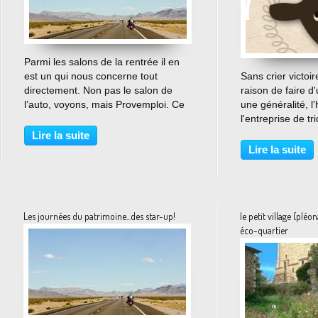
…
Parmi les salons de la rentrée il en
est un qui nous concerne tout
Sans crier victoir
directement. Non pas le salon de
raison de faire d'
l’auto, voyons, mais Provemploi. Ce
une généralité, l'
rendez-vous qui a le défaut d’être
l'entreprise de tr
trop discret, a le mérite d’exister
Montredon Labes
Lire la suite
puisque c’est en quelque sorte le
prouve une fois 
Lire la suite
salon mode...
entreprises peuv
redressements...
Les journées du patrimoine...des star-up!
le petit village (plé
éco-quartier