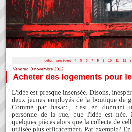
début
précédent
4
5
6
7
8
9
10
11
12
s
Vendredi 9 novembre 2012
Acheter des logements pour le
L'idée est presque insensée. Disons, inespé
deux jeunes employés de la boutique de g
Comme par hasard, c'est en donnant 
personne de la rue, que l'idée est née.
quelques pièces alors que la collecte de cell
utilisée plus efficacement. Par exemple? En